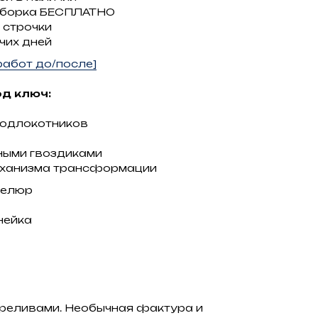
сборка БЕСПЛАТНО
 строчки
чих дней
абот до/после]
д ключ:
подлокотников
ными гвоздиками
еханизма трансформации
велюр
нейка
ереливами. Необычная фактура и