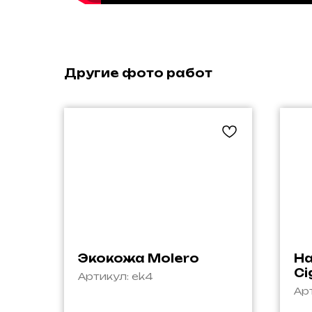
Другие фото работ
Экокожа Molero
На
Ci
Артикул:
ek4
Ар