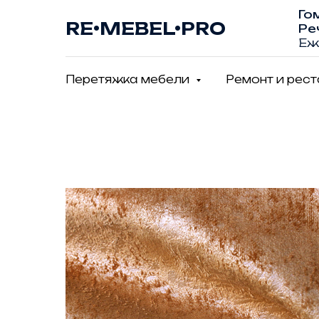
Го
RE•MEBEL•PRO
Ре
Еж
Перетяжка мебели
Ремонт и рес