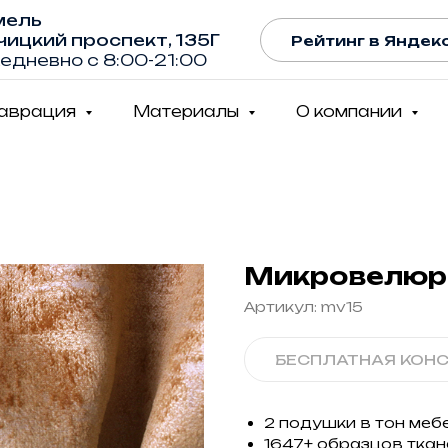
мель
чицкий проспект, 135Г
Рейтинг в Яндекс
едневно с 8:00-21:00
таврация
Материалы
О компании
Микровелюр 
Артикул:
mv15
БЕСПЛАТНАЯ КОН
2 подушки в тон меб
1647+ образцов ткан