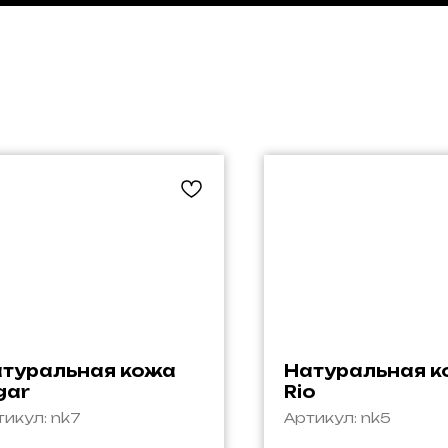
туральная кожа
Натуральная 
gar
Rio
тикул:
nk7
Артикул:
nk5