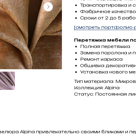
Транспортировка и 
Фабричное качество
Сроки от 2 до 5 рабо
[смотреть портфолио р
Перетяжка мебели по
Полная перетяжка
Замена поролона и 
Ремонт каркаса
Обшивка декоратив
Установка нового м
Тип материала: Микро
Коллекция: Alpina
Статус: Постоянная ли
велюра Alpina привлекательно своими бликами и п