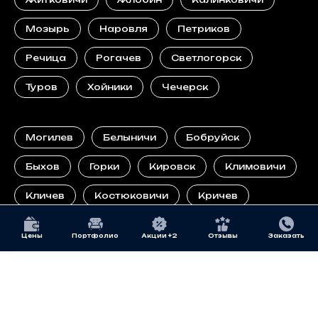
Мозырь
Наровля
Петриков
Речица
Рогачев
Светлогорск
Туров
Хойники
Чечерск
Могилев
Белыничи
Бобруйск
Быхов
Горки
Кировск
Климовичи
Кличев
Костюковичи
Кричев
Круглое
Мстиславль
Осиповичи
Цены
Портфолио
Акции +2
Отзывы
Заказать
Славгород
Светлогорск
Чаусы
Чериков
Шклов