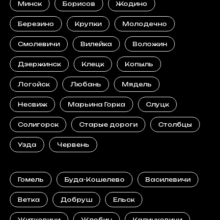
Минск
Борисов
Жодино
Березино
Крупки
Молодечно
Смолевичи
Вилейка
Воложин
Дзержинск
Клецк
Копыль
Логойск
Любань
Мядель
Несвиж
Марьина Горка
Слуцк
Солигорск
Старые дороги
Столбцы
Узда
Червень
Гомель
Буда-Кошелево
Василевичи
Ветка
Добруш
Ельск
Житковичи
Жлобин
Калинковичи