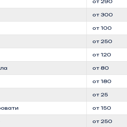
от 290
от 300
от 100
от 250
от 120
сла
от 80
от 180
от 25
ровати
от 150
)
от 250