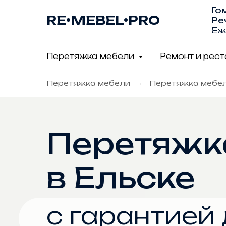
Го
RE•MEBEL•PRO
Ре
Еж
Перетяжка мебели
Ремонт и рес
Перетяжка мебели
→
Перетяжка мебел
Перетяжк
в Ельске
с гарантией 