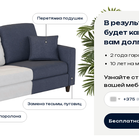
Перетяжка подушек
В резул
будет ка
вам дол
2 года гар
10 лет на
Узнайте с
вашей меб
+375
Замена тесьмы, пуговиц
поролона
Бесплатна