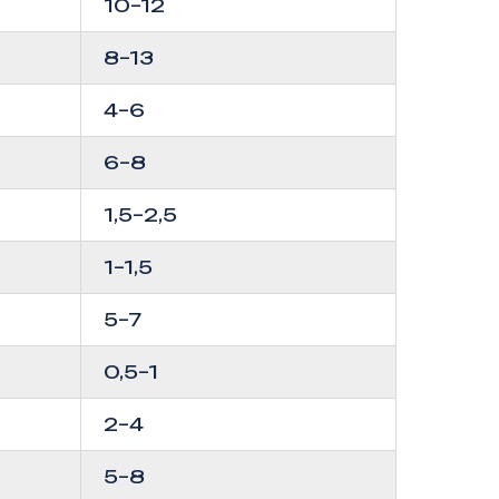
10–12
8–13
4–6
6–8
1,5–2,5
1–1,5
5–7
0,5–1
2–4
5–8