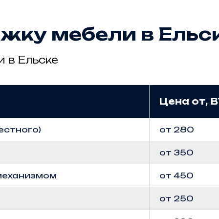
яжку мебели в Ельс
 в Ельске
Цена от, 
естного)
от 280
от 350
механизмом
от 450
от 250