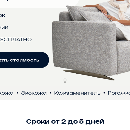
ок
чии
 БЕСПЛАТНО
ать стоимость
Экокожа
Кожзаменитель
Рогожка
В
Сроки от 2 до 5 дней