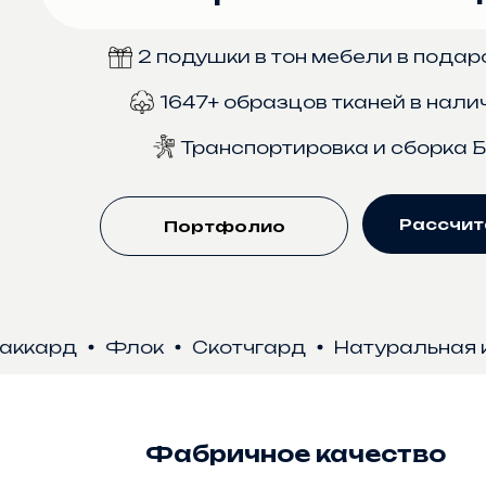
2 подушки в тон мебели в подар
1647+ образцов тканей в нали
Транспортировка и сборка
Рассчит
Портфолио
рд
Флок
Скотчгард
Натуральная кожа
Фабричное качество