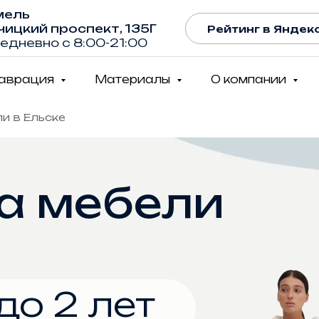
мель
чицкий проспект, 135Г
Рейтинг в Яндекс
едневно с 8:00-21:00
таврация
Материалы
О компании
и в Ельске
а мебели
до 2 лет