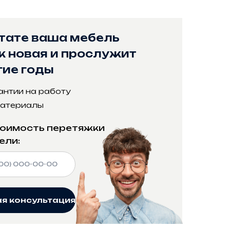
ьтате ваша мебель
к новая и прослужит
гие годы
антии на работу
 материалы
тоимость перетяжки
ели:
я консультация