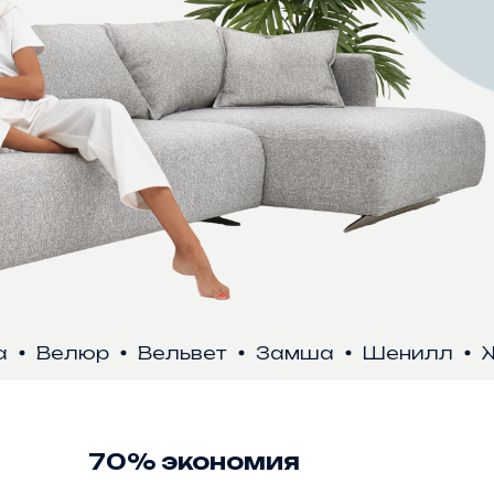
елюр
Вельвет
Замша
Шенилл
Жакк
70% экономия