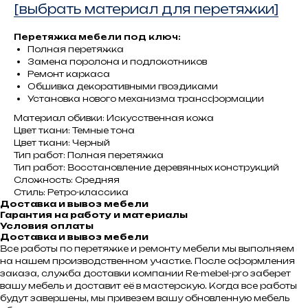
[выбрать материал для перетяжки]
Перетяжка мебели под ключ:
Полная перетяжка
Замена поролона и подлокотников
Ремонт каркаса
Обшивка декоративными гвоздиками
Установка нового механизма трансформации
Материал обивки: Искусственная кожа
Цвет ткани: Темные тона
Цвет ткани: Черный
Тип работ: Полная перетяжка
Тип работ: Восстановление деревянных конструкций
Сложность: Средняя
Стиль: Ретро-классика
Доставка и вывоз мебели
Гарантия на работу и материалы
Условия оплаты
Доставка и вывоз мебели
Все работы по перетяжке и ремонту мебели мы выполняем
на нашем производственном участке. После оформления
заказа, служба доставки компании Re-mebel-pro заберет
вашу мебель и доставит её в мастерскую. Когда все работы
будут завершены, мы привезем вашу обновленную мебель