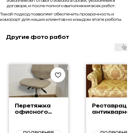
заказчиком готового заказа в сроки, указанные в
договоре, и после полного выполнения всех работ.
Такой подход позволяет обеспечить прозрачность и
комфорт для наших клиентов на каждом этапе работы.
Другие фото работ
Перетяжка
Реставраци
офисного
антикварно
стула в
кресла с
светлом
обивкой из
микровелюре
жаккарда в
ПОДРОБНЕЕ
ПОДРОБНЕЕ