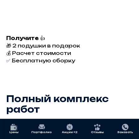
Получите
👍
🎁 2 подушки в подарок
💰 Расчет стоимости
✅
Бесплатную сборку
Полный комплекс
работ
В стоимость входит полное обновление
мебели
Цены
Портфолио
Акции +2
Отзывы
Заказать