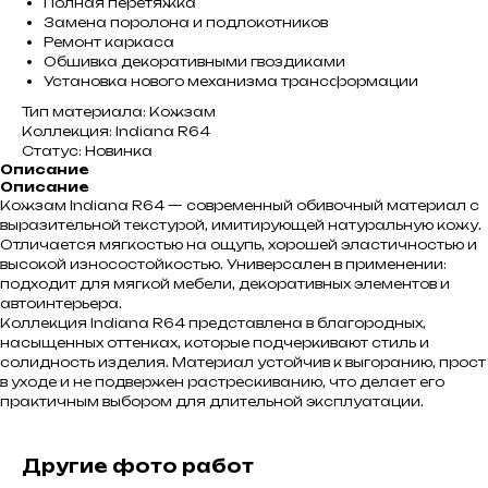
Полная перетяжка
Замена поролона и подлокотников
Ремонт каркаса
Обшивка декоративными гвоздиками
Установка нового механизма трансформации
Тип материала: Кожзам
Коллекция: Indiana R64
Статус: Новинка
Описание
Описание
Кожзам Indiana R64 — современный обивочный материал с
выразительной текстурой, имитирующей натуральную кожу.
Отличается мягкостью на ощупь, хорошей эластичностью и
высокой износостойкостью. Универсален в применении:
подходит для мягкой мебели, декоративных элементов и
автоинтерьера.
Коллекция Indiana R64 представлена в благородных,
насыщенных оттенках, которые подчеркивают стиль и
солидность изделия. Материал устойчив к выгоранию, прост
в уходе и не подвержен растрескиванию, что делает его
практичным выбором для длительной эксплуатации.
Другие фото работ