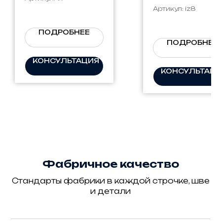
Natura
Артикул:
iz8
ПОДРОБНЕЕ
ПОДРОБНЕЕ
КОНСУЛЬТАЦИЯ
КОНСУЛЬТАЦ
Фабричное качество
Стандарты фабрики в каждой строчке, шве
и детали