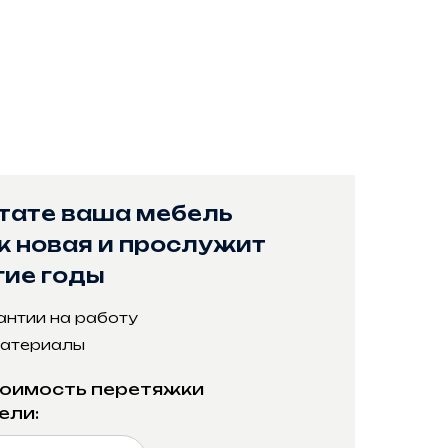
EBEL•PRO
ьтате ваша мебель
к новая и прослужит
гие годы
антии на работу
 материалы
тоимость перетяжки
ели: