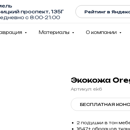
мель
чицкий проспект, 135Г
Рейтинг в Яндекс
едневно с 8:00-21:00
таврация
Материалы
О компании
Экокожа Ore
Артикул:
ek6
БЕСПЛАТНАЯ КОН
2 подушки в тон меб
1647+ образцов ткан