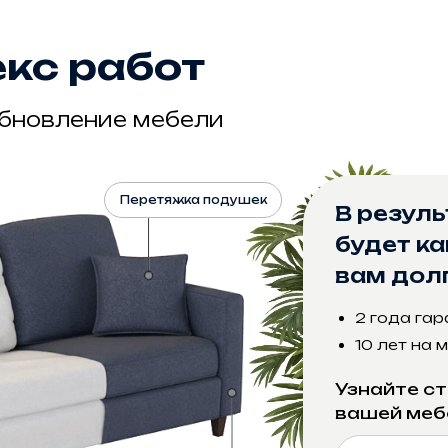
кс работ
RE•M
обновление мебели
Перетяжка подушек
В резул
будет ка
вам дол
2 года гар
10 лет на
Узнайте с
вашей меб