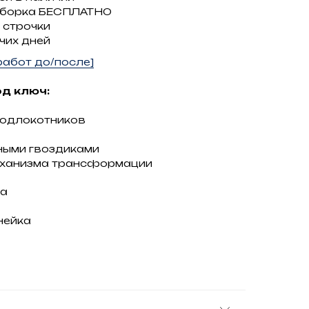
сборка БЕСПЛАТНО
 строчки
чих дней
абот до/после]
д ключ:
подлокотников
ными гвоздиками
еханизма трансформации
жа
нейка