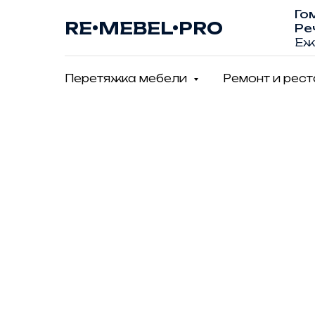
Го
RE•MEBEL•PRO
Ре
Еж
Перетяжка мебели
Ремонт и рес