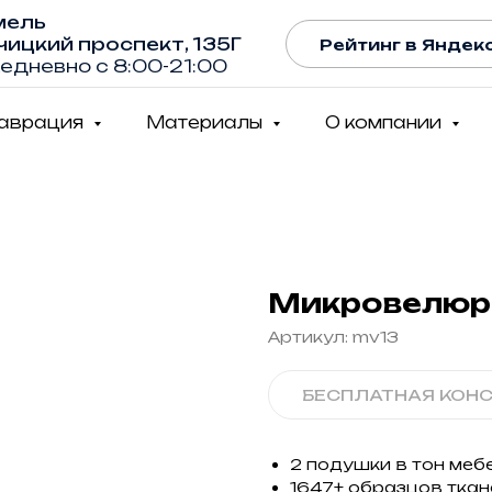
мель
чицкий проспект, 135Г
Рейтинг в Яндекс
едневно с 8:00-21:00
таврация
Материалы
О компании
Микровелюр 
Артикул:
mv13
БЕСПЛАТНАЯ КОН
2 подушки в тон меб
1647+ образцов ткан