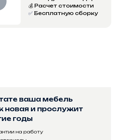
💰 Расчет стоимости
✅
Бесплатную сборку
EBEL•PRO
ьтате ваша мебель
к новая и прослужит
гие годы
антии на работу