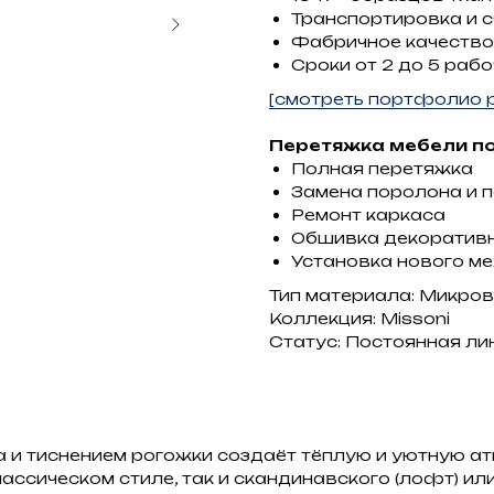
Транспортировка и 
Фабричное качество
Сроки от 2 до 5 рабо
[смотреть портфолио р
Перетяжка мебели по
Полная перетяжка
Замена поролона и 
Ремонт каркаса
Обшивка декоратив
Установка нового м
Тип материала: Микро
Коллекция: Missoni
Статус: Постоянная ли
и тиснением рогожки создаёт тёплую и уютную а
ассическом стиле, так и скандинавского (лофт) ил