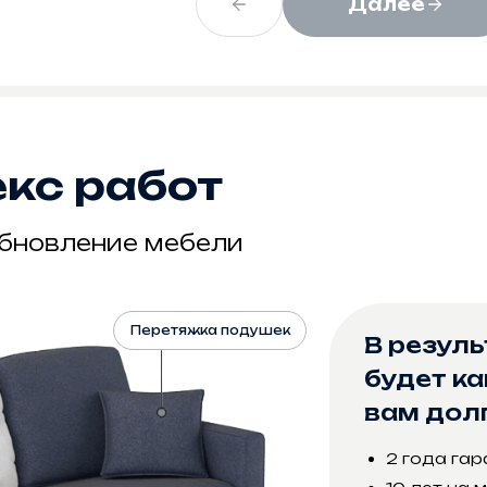
Далее
кс работ
RE•M
обновление мебели
Перетяжка подушек
В резул
будет ка
вам дол
2 года гар