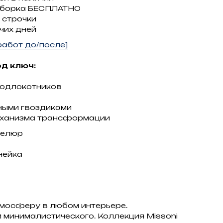
сборка БЕСПЛАТНО
 строчки
чих дней
абот до/после]
д ключ:
подлокотников
ными гвоздиками
еханизма трансформации
велюр
нейка
тмосферу в любом интерьере.
и минималистического. Коллекция Missoni