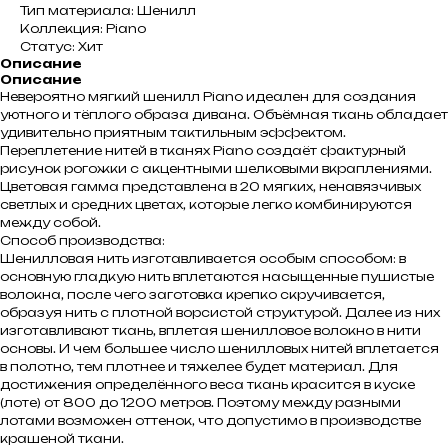
Тип материала: Шенилл
Коллекция: Piano
Статус: Хит
Описание
Описание
Невероятно мягкий шенилл Piano идеален для создания
уютного и тёплого образа дивана. Объёмная ткань обладает
удивительно приятным тактильным эффектом.
Переплетение нитей в тканях Piano создаёт фактурный
рисунок рогожки с акцентными шелковыми вкраплениями.
Цветовая гамма представлена в 20 мягких, ненавязчивых
светлых и средних цветах, которые легко комбинируются
между собой.
Способ производства:
Шенилловая нить изготавливается особым способом: в
основную гладкую нить вплетаются насыщенные пушистые
волокна, после чего заготовка крепко скручивается,
образуя нить с плотной ворсистой структурой. Далее из них
изготавливают ткань, вплетая шенилловое волокно в нити
основы. И чем большее число шенилловых нитей вплетается
в полотно, тем плотнее и тяжелее будет материал. Для
достижения определённого веса ткань красится в куске
(лоте) от 800 до 1200 метров. Поэтому между разными
лотами возможен оттенок, что допустимо в производстве
крашеной ткани.