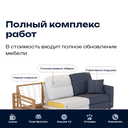
Полный комплекс
работ
В стоимость входит полное обновление
мебели
Полная замена обивки
Перетяжка подушек
Ремонт каркаса
Замена тесьмы, пуговиц
Цены
Портфолио
Акции +2
Отзывы
Заказать
Замена поролона