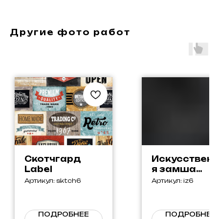
Другие фото работ
Скотчгард
Искусствен
Label
я замша
Perfect
Артикул:
sktch6
Артикул:
iz6
ПОДРОБНЕЕ
ПОДРОБНЕЕ